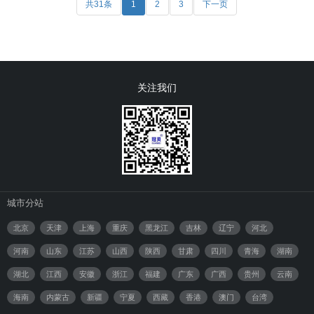
共31条
1
2
3
下一页
关注我们
城市分站
北京
天津
上海
重庆
黑龙江
吉林
辽宁
河北
河南
山东
江苏
山西
陕西
甘肃
四川
青海
湖南
湖北
江西
安徽
浙江
福建
广东
广西
贵州
云南
海南
内蒙古
新疆
宁夏
西藏
香港
澳门
台湾