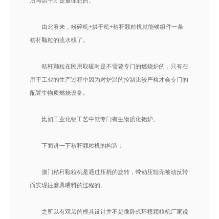
后再烘干才是最理想的。
由此看来，粉碎机+烘干机+秸秆颗粒机就能够组件一条
秸秆颗粒的流水线了。
秸秆颗粒在民用取暖时是不需要专门的燃烧炉的，只有在
用于工业的生产过程中因为对炉温的控制比较严格才会专门的
配置生物质燃烧设备。
比如工业化铝工艺中就专门有生物质化铝炉。
下面讲一下秸秆颗粒机的构造：
澳门秸秆颗粒机是通过压棍的旋转，带动压辊壳被动反转
而实现往磨具喂料的过程的。
之所以有双层的模具设计并不是像卧式环模颗粒机厂家说