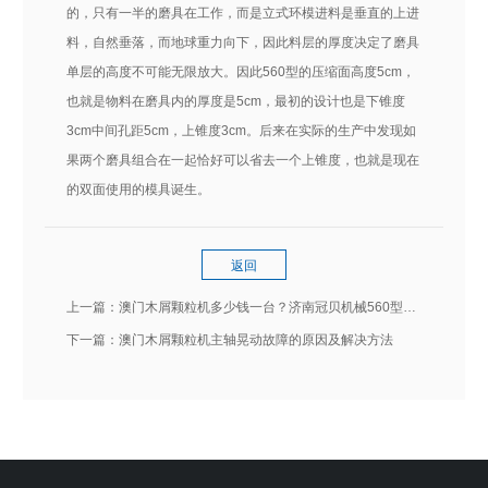
的，只有一半的磨具在工作，而是立式环模进料是垂直的上进
料，自然垂落，而地球重力向下，因此料层的厚度决定了磨具
单层的高度不可能无限放大。因此560型的压缩面高度5cm，
也就是物料在磨具内的厚度是5cm，最初的设计也是下锥度
3cm中间孔距5cm，上锥度3cm。后来在实际的生产中发现如
果两个磨具组合在一起恰好可以省去一个上锥度，也就是现在
的双面使用的模具诞生。
返回
上一篇：
澳门木屑颗粒机多少钱一台？济南冠贝机械560型号及价格
下一篇：
澳门木屑颗粒机主轴晃动故障的原因及解决方法