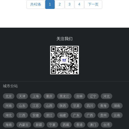
共42条
1
2
3
4
下一页
关注我们
城市分站
北京
天津
上海
重庆
黑龙江
吉林
辽宁
河北
河南
山东
江苏
山西
陕西
甘肃
四川
青海
湖南
湖北
江西
安徽
浙江
福建
广东
广西
贵州
云南
海南
内蒙古
新疆
宁夏
西藏
香港
澳门
台湾