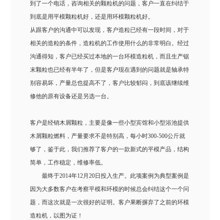
到了一个电话，咨询相关的颗粒机的问题，客户一直在纠结于
到底是用平模颗粒机好，还是用环模颗粒机好。
从跟客户的沟通中可以发现，客户造粒已经有一段时间，对于
相关的造粒的条件，造粒机的工作使用什么的非常明白。经过
沟通得知，客户已经买过本地的一台环模造粒机，而且生产锯
末颗粒也已经有半年了，但是客户现在遇到的问题就是轴承特
别容易坏，产量总也提高不了，客户比较郁闷，到底该继续维
修他的原有设备还是另选一台。
客户是经销木屑颗粒，主要是像一些小型宾馆和小型浴池提供
木屑颗粒燃料，产量要求不是特别高，每小时300-500公斤就
够了，鉴于此，我们推荐了客户的一款新式的平模产品，结构
简单，工作稳定，维修率低。
最终于2014年12月20日投入生产。此项案例为典型案例是
因为大多数客户在考察平模和环模的时候总会纠结这个一个问
题，而这次就是一次很好的证明。客户果断摒弃了之前的环模
造粒机，以图为证！