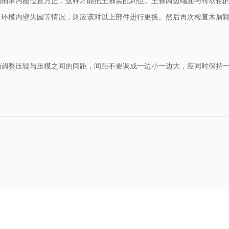
轴承内圈位置方正，这样才能把主轴装配到位。主轴两边端面与转动轮的
、环模内壁失园等情况，则应该对以上部件进行更换。然后再次检查木屑
确调整压辊与压模之间的间距，间距不要调成一边小一边大，应同时保持