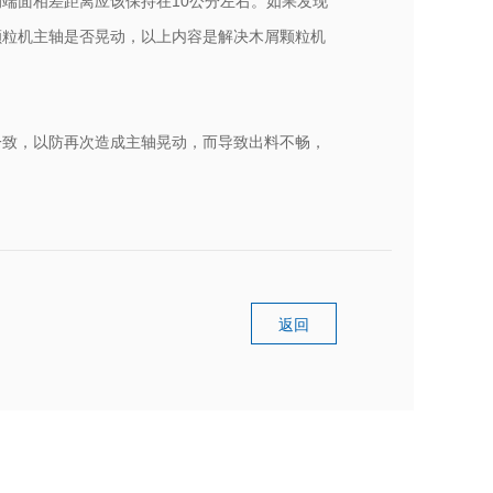
端面相差距离应该保持在10公分左右。如果发现
颗粒机主轴是否晃动，以上内容是解决木屑颗粒机
一致，以防再次造成主轴晃动，而导致出料不畅，
返回