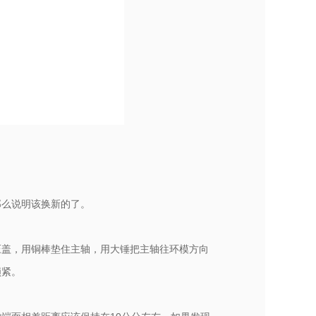
那么说明该换新的了。
压盖，用铜棒垫住主轴，用大锤把主轴往环模方向
锁紧。