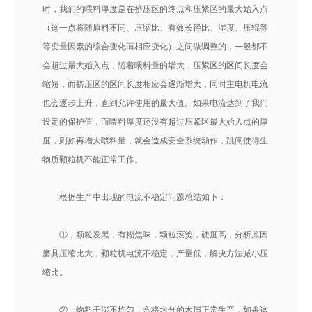
时，我们的喂料厚度是在挤压区的终点和压紧区的最大始入点
（这一点将随原料不同、压缩比、有效长径比、湿度、压辊等
等变量因素的综合变化而相应变化）之间做调整的，一般都不
会超过最大始入点，随着喂料量的增大，压紧区的区间长度会
缩短，而挤压区的区间长度相应会逐渐增大，同时主电机电流
也会逐步上升，直到允许使用的最大值。如果电流达到了我们
设定的保护值，而喂料厚度还没有超过压紧区最大始入点的厚
度，则如再增大喂料量，就会造成安全系统动作，跳闸使得生
物质颗粒机不能正常工作。
根据生产中出现的电流不稳定问题总结如下：
①，颗粒发黑，有糊焦味，颗粒滚烫，硬度高，分析原因
磨具压缩比大，颗粒机电流不稳定，产量低，解决方法减小压
缩比。
②，物料干湿不均匀，合格水分的木屑正常生产，如果这