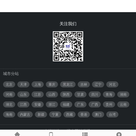
关注我们
城市分站
北京
天津
上海
重庆
黑龙江
吉林
辽宁
河北
河南
山东
江苏
山西
陕西
甘肃
四川
青海
湖南
湖北
江西
安徽
浙江
福建
广东
广西
贵州
云南
海南
内蒙古
新疆
宁夏
西藏
香港
澳门
台湾
友情链接：
济南网站建设